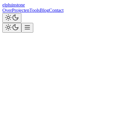
elph
ı
i
nstone
Over
Projecten
Tools
Blog
Contact
38+
Artikelen
10
Tools