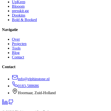
UpKeep
Blooom
presskit.gg
Dookins
Bold & Booked
Navigatie
Over
Projecten
Tools
Blog
Contact
Contact
info@elphinstone.nl
0183-588686
Hoornaar, Zuid-Holland