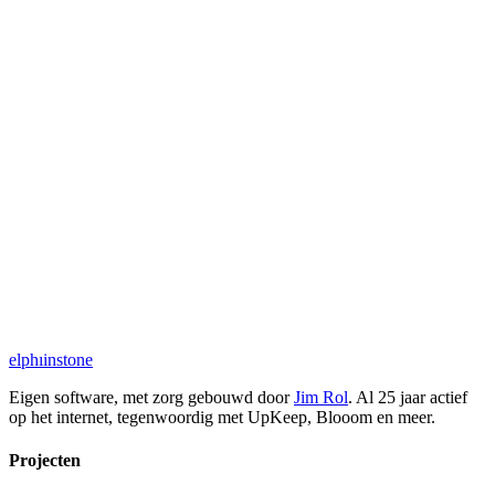
10 interactieve marketing tools
Positioneringsquiz en tariefcalculator
E-mail welkomstsequence met concrete tips
Content specifiek voor de Nederlandse coachingmarkt
Astro
Tailwind CSS
MDX
Vercel
Neem contact op
Bezoek
Bold & Booked
Alle projecten
elph
ı
i
nstone
Eigen software, met zorg gebouwd door
Jim Rol
. Al 25 jaar actief
op het internet, tegenwoordig met UpKeep, Blooom en meer.
Projecten