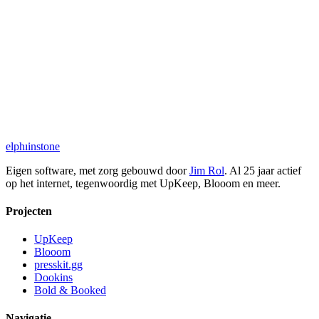
elph
ı
i
nstone
Eigen software, met zorg gebouwd door
Jim Rol
. Al 25 jaar actief
op het internet, tegenwoordig met UpKeep, Blooom en meer.
Projecten
UpKeep
Blooom
presskit.gg
Dookins
Bold & Booked
Navigatie