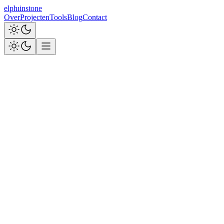
elph
ı
i
nstone
Over
Projecten
Tools
Blog
Contact
6 januari 2026
-
Jim Elphinstone
-
4
min leestijd
ondernemen
reflectie